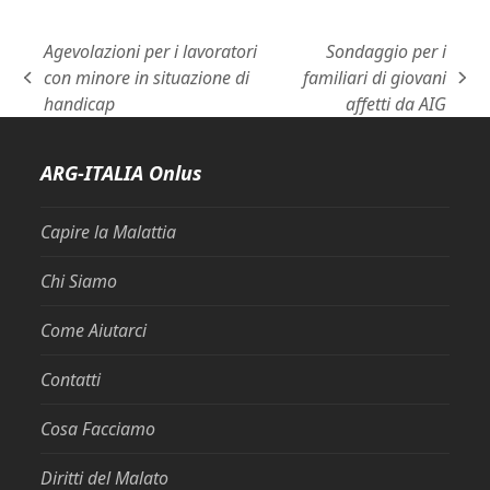
Agevolazioni per i lavoratori
Sondaggio per i
con minore in situazione di
familiari di giovani
post
articolo
handicap
affetti da AIG
precedente:
successivo:
ARG-ITALIA Onlus
Capire la Malattia
Chi Siamo
Come Aiutarci
Contatti
Cosa Facciamo
Diritti del Malato