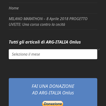
Home
MILANO MARATHON – 8 Aprile 2018 PROGETTO
UVEITE: Una corsa contro la cecità
Tutti gli articoli di ARG-ITALIA Onlus
Tutti
gli
articoli
di
ARG-
ITALIA
FAI UNA DONAZIONE
Onlus
AD ARG-ITALIA Onlus