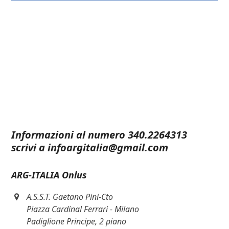
ARG-ITALIA Onlus
sempre a favore di bambini e adolescenti
affetti da Artrite Reumatoide Giovanile.
Informazioni al numero
340.2264313
scrivi a
infoargitalia@gmail.com
ARG-ITALIA Onlus
A.S.S.T. Gaetano Pini-Cto
Piazza Cardinal Ferrari - Milano
Padiglione Principe, 2 piano