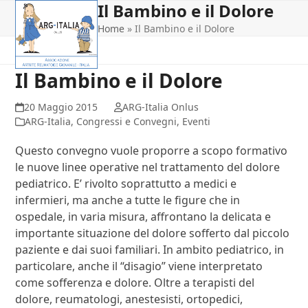
Il Bambino e il Dolore
Open
Close
Skip
to
Home
»
Il Bambino e il Dolore
mobile
mobile
content
menu
menu
Il Bambino e il Dolore
20 Maggio 2015
ARG-Italia Onlus
ARG-Italia
,
Congressi e Convegni
,
Eventi
Questo convegno vuole proporre a scopo formativo
le nuove linee operative nel trattamento del dolore
pediatrico. E’ rivolto soprattutto a medici e
infermieri, ma anche a tutte le figure che in
ospedale, in varia misura, affrontano la delicata e
importante situazione del dolore sofferto dal piccolo
paziente e dai suoi familiari. In ambito pediatrico, in
particolare, anche il “disagio” viene interpretato
come sofferenza e dolore. Oltre a terapisti del
dolore, reumatologi, anestesisti, ortopedici,