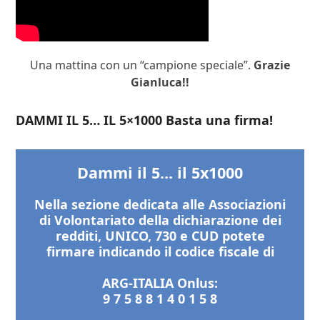
Una mattina con un “campione speciale”.
Grazie
Gianluca!!
DAMMI IL 5… IL 5×1000 Basta una firma!
Dammi il 5... il 5x1000
Nella sezione dedicata alle Associazioni
di Volontariato della dichiarazione dei
redditi, UNICO, 730 e CUD potete
firmare indicando il codice fiscale di
ARG-ITALIA Onlus:
9 7 5 8 8 1 4 0 1 5 8